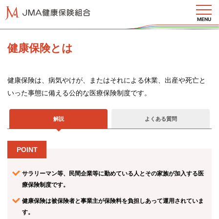
MENU
健康保険とは
健康保険は、病気やけが、またはそれによる休業、出産や死亡と
健保
いった事態に備える公的な医療保険制度です。
のし
くみ
解説
よくある質問
健保
の給
POINT
付
サラリーマン等、民間企業等に勤めている人とその家族が加入する医
療保険制度です。
保健
健康保険は被保険者と事業主が保険料を負担しあって運用されていま
事業
す。