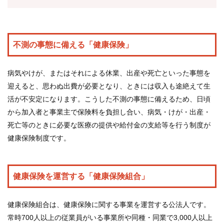
各種
手続
き
不測の事態に備える「健康保険」
病気やけが、またはそれによる休業、出産や死亡といった事態を
申請
迎えると、思わぬ出費が必要となり、ときには収入も途絶えて生
書一
活が不安定になります。こうした不測の事態に備えるため、日頃
覧
から加入者と事業主で保険料を負担し合い、病気・けが・出産・
死亡等のときに必要な医療の提供や給付金の支給等を行う制度が
健康保険制度です。
よく
ある
質問
健康保険を運営する「健康保険組合」
組合
健康保険組合は、健康保険に関する事業を運営する公法人です。
案内
常時700人以上の従業員がいる事業所や同種・同業で3,000人以上