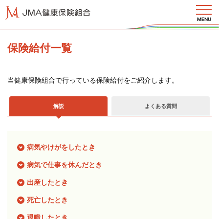
MENU
保険給付一覧
当健康保険組合で行っている保険給付をご紹介します。
健保
のし
くみ
解説
よくある質問
健保
病気やけがをしたとき
の給
付
病気で仕事を休んだとき
出産したとき
保健
死亡したとき
事業
退職したとき