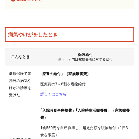
各種
手続
き
病気やけがをしたとき
申請
保険給付
書一
こんなとき
※（ ）内は被扶養者に対する給付
覧
健康保険で業
｢療養の給付」（家族療養費）
務外の病気や
医療費の7～8割を現物給付
よく
けがの診療を
ある
詳しくはこちら
受けた
質問
｢入院時食事療養費」｢入院時生活療養費」（家族療養
費）
組合
1食550円を自己負担し、超えた額を現物給付（1日3
案内
食を限度）