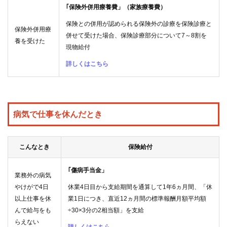
｢保険外併用療養費」（家族療養費）
保険との併用が認められる保険外の診療を保険診療と
保険外併用療
併せて受けた場合、保険診療部分について7～8割を
養を受けた
現物給付
詳しくはこちら
病気で仕事を休んだとき
こんなとき
保険給付
｢傷病手当金」
業務外の病気
やけがで4日
休業4日目から支給期間を通算して1年6ヵ月間、「休
以上仕事を休
業1日につき、直近12ヵ月間の標準報酬月額平均額
んで給与をも
÷30×3分の2相当額」を支給
らえない