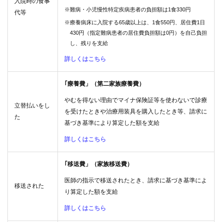
入院時の食事
※難病・小児慢性特定疾病患者の負担額は1食330円
代等
※療養病床に入院する65歳以上は、1食550円、居住費1日
430円（指定難病患者の居住費負担額は0円）を自己負担
し、残りを支給
詳しくはこちら
｢療養費」（第二家族療養費）
やむを得ない理由でマイナ保険証等を使わないで診療
立替払いをし
を受けたときや治療用装具を購入したとき等、請求に
た
基づき基準により算定した額を支給
詳しくはこちら
｢移送費」（家族移送費）
医師の指示で移送されたとき、請求に基づき基準によ
移送された
り算定した額を支給
詳しくはこちら