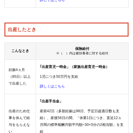
詳しくはこちら
出産したとき
保険給付
こんなとき
※（ ）内は被扶養者に対する給付
｢出産育児一時金」（家族出産育児一時金）
妊娠4ヵ月
（85日）以上
1児につき50万円を支給
で出産した
詳しくはこちら
｢出産手当金」
出産のため仕
産前42日（多胎妊娠は98日、予定日超過日数も支
事を休んで給
給）、産後56日の間、「休業1日につき、直近12ヵ
与をもらえな
月間の標準報酬月額平均額÷30×3分の2相当額」を支
い
給